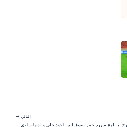
التالي
روميو لحود يصرح لبرنامج سهرة عمر بتفوق الين لحود علي والدتها سلوي القطريب في بنت الجبل