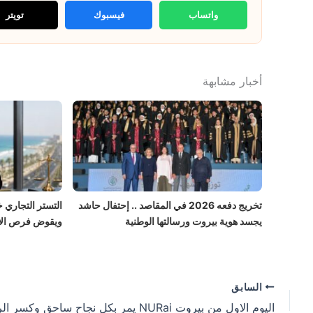
واتساب
فيسبوك
تويتر
أخبار مشابهة
تخريج دفعه 2026 في المقاصد .. إحتفال حاشد
التستر التجاري 
يجسد هوية بيروت ورسالتها الوطنية
ويقوض فرص الا
السابق
اليوم الاول من بيروت NURai يمر بكل نجاح ساحق وكسر الرقم القياسي