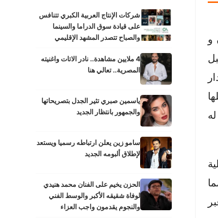
شركات الإنتاج العربية الكبري تتنافس
على قيادة سوق الدراما والسينما
 و
والصباح تتصدر المشهد الإقليمي
بل
4 ملايين مشاهدة.. نادر الاتات واغنيته
المصرية.. تعالي هنا
ار
ها
ياسمين صبري تثير الجدل بتصريحاتها
والجمهور بانتظار الجديد
له
سامو زين يعلن ارتباطه رسميا ويستعد
لإطلاق ألبومه الجديد
ة
ما
الحزن يخيم على الفنان محمد هنيدي
لوفاة شقيقه الأكبر والوسط الفني
بر
والنجوم يقدمون واجب العزاء