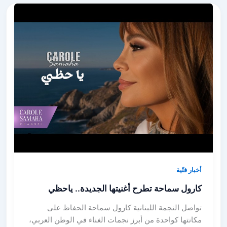
أخبار فنّية
كارول سماحة تطرح أغنيتها الجديدة.. ياحظي
تواصل النجمة اللبنانية كارول سماحة الحفاظ على
مكانتها كواحدة من أبرز نجمات الغناء في الوطن العربي،