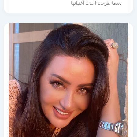
بعدما طرحت أحدث أغنياتها