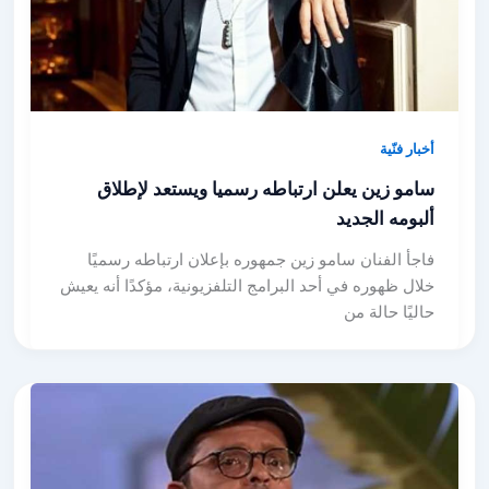
أخبار فنّية
سامو زين يعلن ارتباطه رسميا ويستعد لإطلاق
ألبومه الجديد
فاجأ الفنان سامو زين جمهوره بإعلان ارتباطه رسميًا
خلال ظهوره في أحد البرامج التلفزيونية، مؤكدًا أنه يعيش
حاليًا حالة من