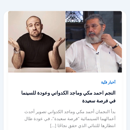
أخبار فنّية
النجم احمد مكي وماجد الكدواني وعودة للسينما
في فرصة سعيدة
بدأ النجمان أحمد مكي وماجد الكدواني تصوير أحدث
أعمالهما السينمائية “فرصة سعيدة”، في عودة طال
انتظارها للثنائي الذي حقق نجاحًا […]