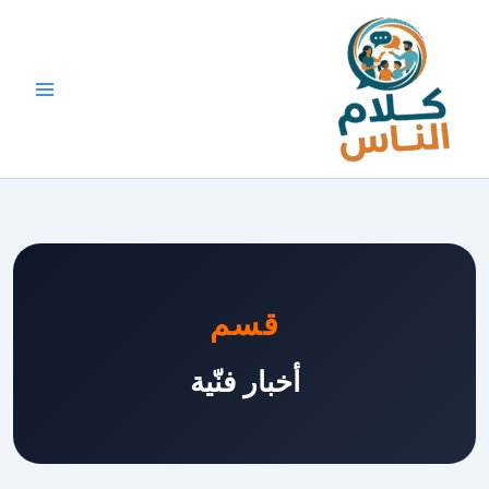
خطي
لى
لمحتوى
قسم
أخبار فنّية