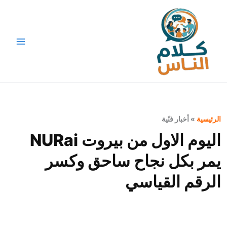
خطي
لى
لمحتوى
الرئيسية
»
أخبار فنّية
اليوم الاول من بيروت NURai
يمر بكل نجاح ساحق وكسر
الرقم القياسي