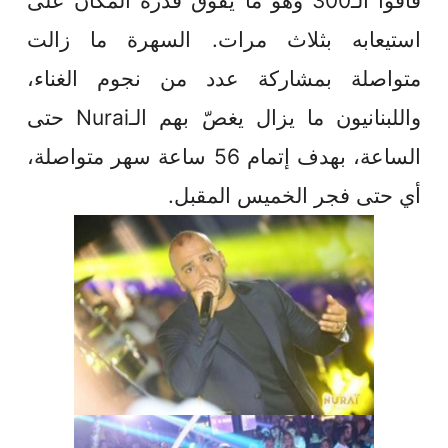
فاقوا الـ300 وهو ما يفوق قدرة المكان على
استيعابه بثلاث مرات. السهرة ما زالت
متواصلة بمشاركة عدد من نجوم الغناء،
واللبنانيون ما يزال يغصّ بهم الـNurai حتى
الساعة، بهدف إتمام 56 ساعة سهر متواصلة،
أي حتى فجر الخميس المقبل.