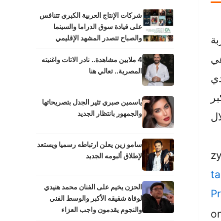
شركات الإنتاج العربية الكبري تتنافس
على قيادة سوق الدراما والسينما
بة
والصباح تتصدر المشهد الإقليمي
هي
4 ملايين مشاهدة.. نادر الاتات واغنيته
المصرية.. تعالي هنا
دي
بر
ياسمين صبري تثير الجدل بتصريحاتها
والجمهور بانتظار الجديد
ال
سامو زين يعلن ارتباطه رسميا ويستعد
z
لإطلاق ألبومه الجديد
t
الحزن يخيم على الفنان محمد هنيدي
Pr
لوفاة شقيقه الأكبر والوسط الفني
والنجوم يقدمون واجب العزاء
o