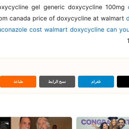
oxycycline gel generic doxycycline 100mg
rom canada price of doxycycline at walmart
luconazole cost walmart
doxycycline can yo
تلغرام
نسخ الرابط
طباعة