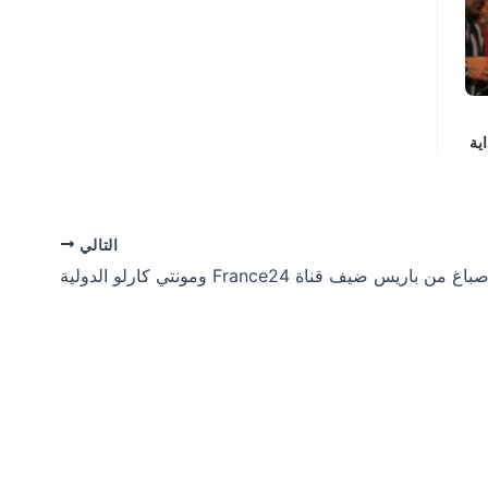
ية
التالي
اريس ضيف قناة France24 ومونتي كارلو الدولية