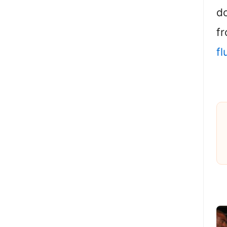
d
f
f