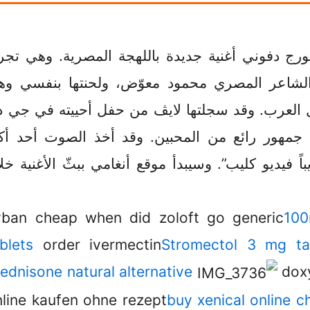
ورج دفوني أغنية جديدة باللهجة المصرية. وهي تجر
ا الشاعر المصري محمود معوّض، ولحنتها بنفسي و
لكل العرب. وقد سجلتها لايڤ من حفل أحييته في جي 
 جمهور رائع من المحبين. وقد أخذ الصوت أحد أك
 فيديو كليب”. وسيبدأ موقع أنغامي ببثّ الأغنية خل
yban cheap when did zoloft go generic
100
ablets
order ivermectin
Stromectol 3 mg ta
ednisone natural alternative
doxy
nline kaufen ohne rezept
buy xenical online c