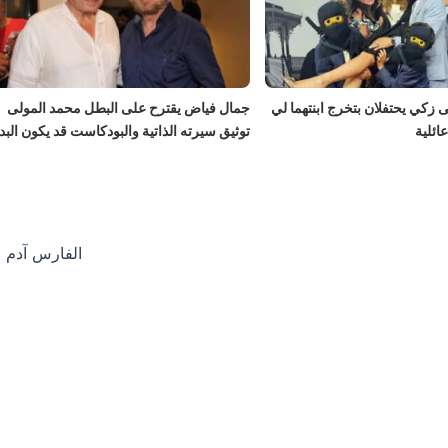
زكي يحتفلان بتخرج ابنتهما لي
جمال فياض يقترح على البطل محمد المولى
ئلية
توثيق سيرته الذاتية والبودكاست قد يكون البدا
الفارس آدم صباغ من ب