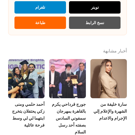
تويتر
تلغرام
نسخ الرابط
طباعة
أخبار مشابهة
سارة خليفة من
جورج قرداحي يكرم
أحمد حلمي ومنى
الشهرة والإعلام إلي
بالقاهرة بمهرجان
زكي يحتفلان بتخرج
الإجرام والاعدام
سمفوني السادس
ابنتهما لي لي وسط
بصفته أحد رسل
فرحة عائلية
السلام