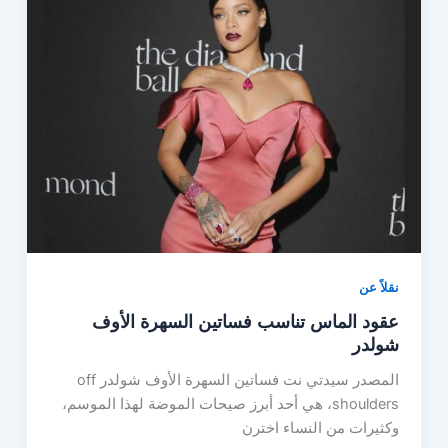
نقلاً عن
عقود الماس تناسب فساتين السهرة الأوف
شولدر
المصدر سيدتي نت فساتين السهرة الأوف شولدر off
shoulders، هي أحد أبرز صيحات الموضة لهذا الموسم،
وكثيرات من النساء اخترن