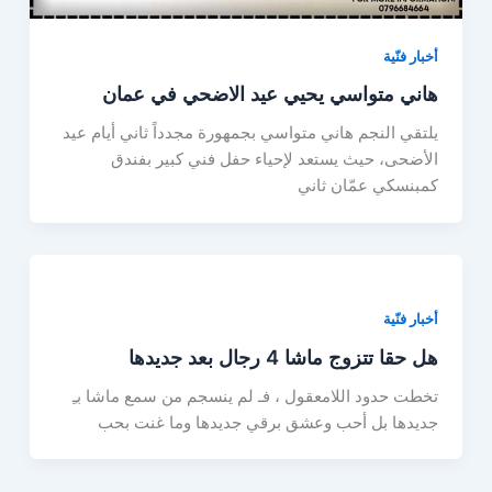
أخبار فنّية
هاني متواسي يحيي عيد الاضحي في عمان
يلتقي النجم هاني متواسي بجمهورة مجدداً ثاني أيام عيد
الأضحى، حيث يستعد لإحياء حفل فني كبير بفندق
كمبنسكي عمّان ثاني
أخبار فنّية
هل حقا تتزوج ماشا 4 رجال بعد جديدها
تخطت حدود اللامعقول ، فـ لم ينسجم من سمع ماشا بـِ
جديدها بل أحب وعشق برقي جديدها وما غنت بحب